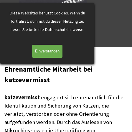
katzevermisst
Direkt zum Seiteninhalt
Diese Websites benutzt Cookies.
Wenn du
fortfährst, stimmst du dieser Nutzung zu.
L
esen Sie bitte die Datenschutzhinweise.
Menü überspringen
Einverstanden
Helfer gesucht
Ehrenamtliche Mitarbeit bei
katzevermisst
katzevermisst
engagiert sich ehrenamtlich für die
Identifikation und Sicherung von Katzen, die
verletzt, verstorben oder ohne Orientierung
aufgefunden werden. Durch das Auslesen von
Mikrochips sowie die Überprüfung von