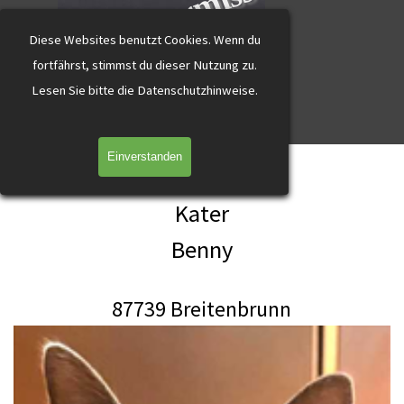
katzevermisst
Direkt zum Seiteninhalt
Diese Websites benutzt Cookies.
Wenn du
fortfährst, stimmst du dieser Nutzung zu.
L
esen Sie bitte die Datenschutzhinweise.
Menü überspringen
Einverstanden
Benny Breitenbrunn grau-weiß
Kater
Benny
87739 Breitenbrunn